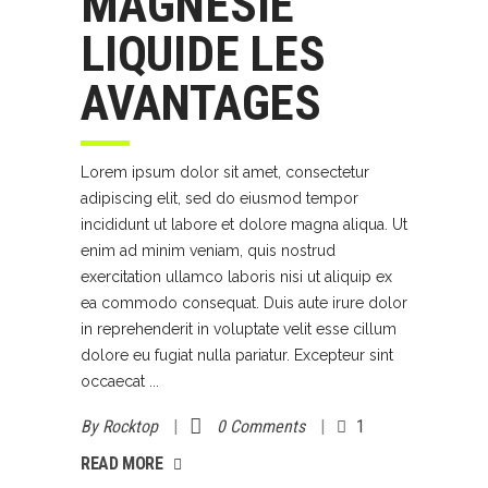
MAGNÉSIE
LIQUIDE LES
AVANTAGES
Lorem ipsum dolor sit amet, consectetur
adipiscing elit, sed do eiusmod tempor
incididunt ut labore et dolore magna aliqua. Ut
enim ad minim veniam, quis nostrud
exercitation ullamco laboris nisi ut aliquip ex
ea commodo consequat. Duis aute irure dolor
in reprehenderit in voluptate velit esse cillum
dolore eu fugiat nulla pariatur. Excepteur sint
occaecat
By
Rocktop
0 Comments
1
AD MORE
READ MORE