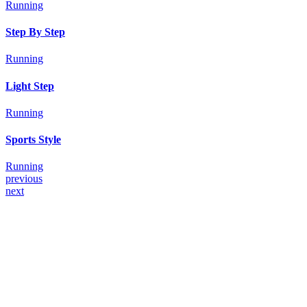
Running
Step By Step
Running
Light Step
Running
Sports Style
Running
previous
next
Mention légales
Condition générales de vente
LIVRAISON & RETOUR
POLITIQUE DE CONFIDENTIALITÉ