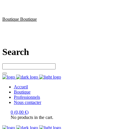
Découvrez l’univers rock top et devenez membre de la communauté
Boutique
Boutique
Let’s connect
Search
Accueil
Boutique
Professionnels
Nous contacter
0
(
0,00
€
)
No products in the cart.